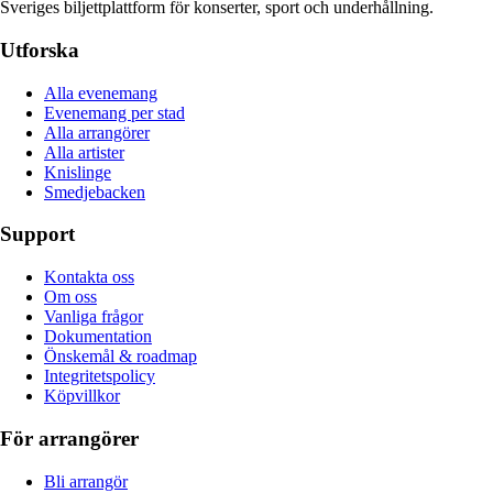
Sveriges biljettplattform för konserter, sport och underhållning.
Utforska
Alla evenemang
Evenemang per stad
Alla arrangörer
Alla artister
Knislinge
Smedjebacken
Support
Kontakta oss
Om oss
Vanliga frågor
Dokumentation
Önskemål & roadmap
Integritetspolicy
Köpvillkor
För arrangörer
Bli arrangör