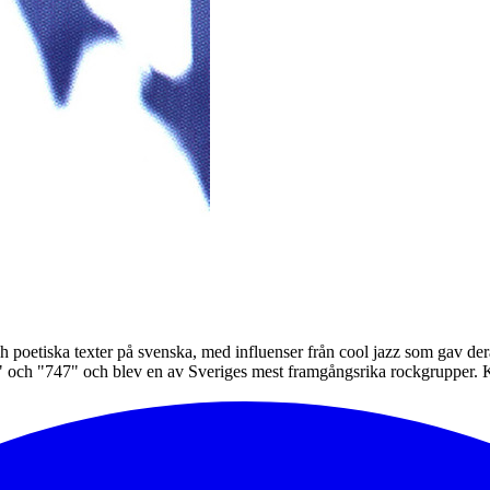
ch poetiska texter på svenska, med influenser från cool jazz som gav de
 och "747" och blev en av Sveriges mest framgångsrika rockgrupper. K