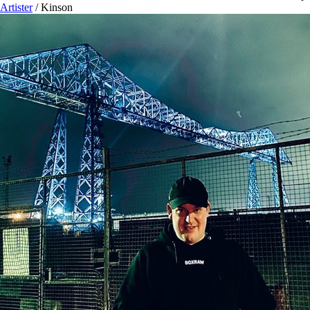
Artister
/
Kinson