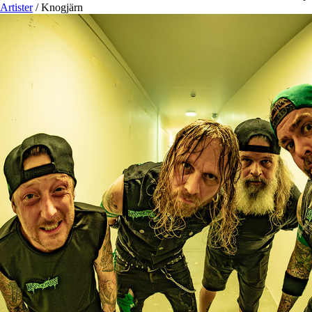
Artister
/
Knogjärn