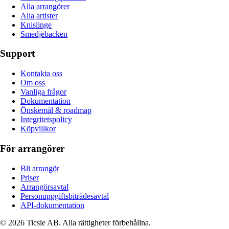
Alla arrangörer
Alla artister
Knislinge
Smedjebacken
Support
Kontakta oss
Om oss
Vanliga frågor
Dokumentation
Önskemål & roadmap
Integritetspolicy
Köpvillkor
För arrangörer
Bli arrangör
Priser
Arrangörsavtal
Personuppgiftsbiträdesavtal
API-dokumentation
© 2026 Ticsie AB. Alla rättigheter förbehållna.