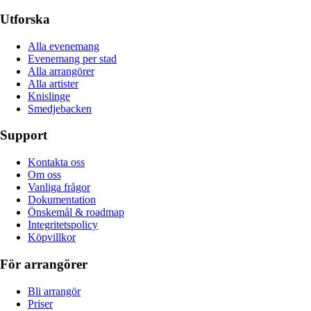
Utforska
Alla evenemang
Evenemang per stad
Alla arrangörer
Alla artister
Knislinge
Smedjebacken
Support
Kontakta oss
Om oss
Vanliga frågor
Dokumentation
Önskemål & roadmap
Integritetspolicy
Köpvillkor
För arrangörer
Bli arrangör
Priser