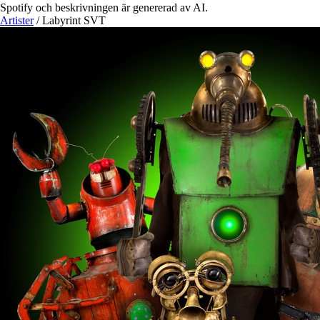
Spotify och beskrivningen är genererad av AI.
Artister
/
Labyrint SVT