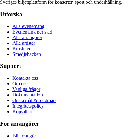
Sveriges biljettplattform för konserter, sport och underhållning.
Utforska
Alla evenemang
Evenemang per stad
Alla arrangörer
Alla artister
Knislinge
Smedjebacken
Support
Kontakta oss
Om oss
Vanliga frågor
Dokumentation
Önskemål & roadmap
Integritetspolicy
Köpvillkor
För arrangörer
Bli arrangör