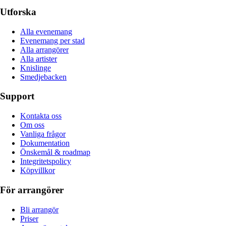
Utforska
Alla evenemang
Evenemang per stad
Alla arrangörer
Alla artister
Knislinge
Smedjebacken
Support
Kontakta oss
Om oss
Vanliga frågor
Dokumentation
Önskemål & roadmap
Integritetspolicy
Köpvillkor
För arrangörer
Bli arrangör
Priser