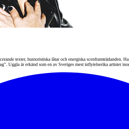
cerande texter, humoristiska låtar och energiska scenframträdanden. 
g". Uggla är erkänd som en av Sveriges mest inflytelserika artister in