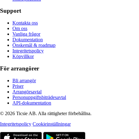
Support
Kontakta oss
Om oss
Vanliga frågor
Dokumentation
Önskemål & roadmap
Integritetspolicy
Köpvillkor
För arrangörer
Bli arrangör
Priser
Arrangörsavtal
Personuppgiftsbiträdesavtal
API-dokumentation
© 2026 Ticsie AB. Alla rättigheter förbehållna.
Integritetspolicy
Cookieinställningar