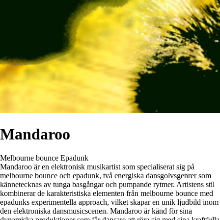
Mandaroo
Melbourne bounce
Epadunk
Mandaroo är en elektronisk musikartist som specialiserat sig på
melbourne bounce och epadunk, två energiska dansgolvsgenrer som
kännetecknas av tunga basgångar och pumpande rytmer. Artistens stil
kombinerar de karakteristiska elementen från melbourne bounce med
epadunks experimentella approach, vilket skapar en unik ljudbild inom
den elektroniska dansmusicscenen. Mandaroo är känd för sina
dynamiska produktioner som får dansare att röra sig med sina kraftfulla