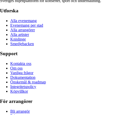
Sveriges biljettplattform för konserter, sport och underhållning.
Utforska
Alla evenemang
Evenemang per stad
Alla arrangörer
Alla artister
Knislinge
Smedjebacken
Support
Kontakta oss
Om oss
Vanliga frågor
Dokumentation
Önskemål & roadmap
Integritetspolicy
Köpvillkor
För arrangörer
Bli arrangör