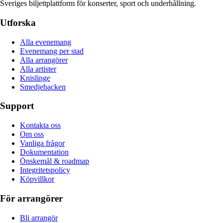
Sveriges biljettplattform för konserter, sport och underhållning.
Utforska
Alla evenemang
Evenemang per stad
Alla arrangörer
Alla artister
Knislinge
Smedjebacken
Support
Kontakta oss
Om oss
Vanliga frågor
Dokumentation
Önskemål & roadmap
Integritetspolicy
Köpvillkor
För arrangörer
Bli arrangör