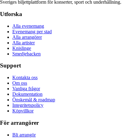
Sveriges biljettplattform för konserter, sport och underhållning.
Utforska
Alla evenemang
Evenemang per stad
Alla arrangörer
Alla artister
Knislinge
Smedjebacken
Support
Kontakta oss
Om oss
Vanliga frågor
Dokumentation
Önskemål & roadmap
Integritetspolicy
Köpvillkor
För arrangörer
Bli arrangör