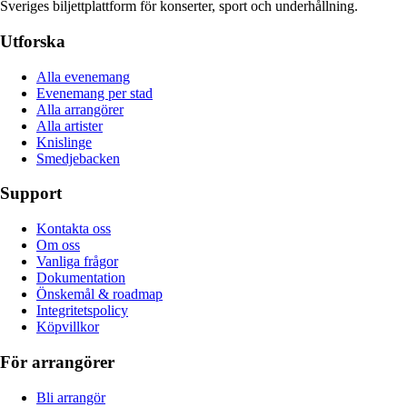
Sveriges biljettplattform för konserter, sport och underhållning.
Utforska
Alla evenemang
Evenemang per stad
Alla arrangörer
Alla artister
Knislinge
Smedjebacken
Support
Kontakta oss
Om oss
Vanliga frågor
Dokumentation
Önskemål & roadmap
Integritetspolicy
Köpvillkor
För arrangörer
Bli arrangör