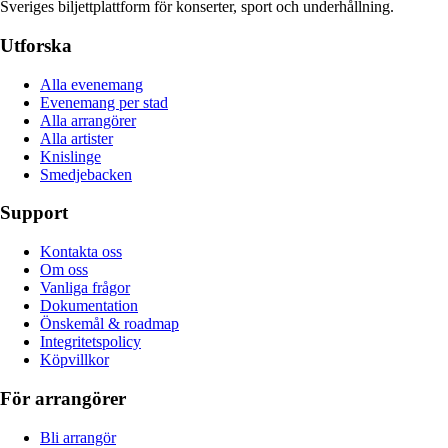
Sveriges biljettplattform för konserter, sport och underhållning.
Utforska
Alla evenemang
Evenemang per stad
Alla arrangörer
Alla artister
Knislinge
Smedjebacken
Support
Kontakta oss
Om oss
Vanliga frågor
Dokumentation
Önskemål & roadmap
Integritetspolicy
Köpvillkor
För arrangörer
Bli arrangör