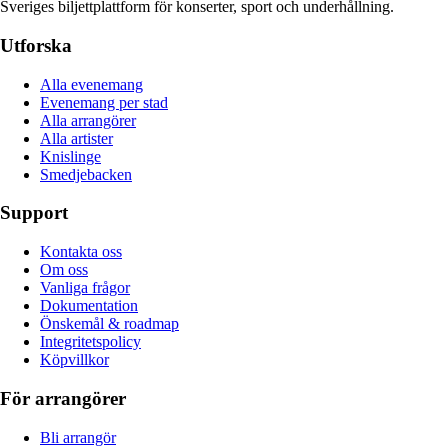
Sveriges biljettplattform för konserter, sport och underhållning.
Utforska
Alla evenemang
Evenemang per stad
Alla arrangörer
Alla artister
Knislinge
Smedjebacken
Support
Kontakta oss
Om oss
Vanliga frågor
Dokumentation
Önskemål & roadmap
Integritetspolicy
Köpvillkor
För arrangörer
Bli arrangör