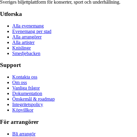
Sveriges biljettplattform för konserter, sport och underhållning.
Utforska
Alla evenemang
Evenemang per stad
Alla arrangörer
Alla artister
Knislinge
Smedjebacken
Support
Kontakta oss
Om oss
Vanliga frågor
Dokumentation
Önskemål & roadmap
Integritetspolicy
Köpvillkor
För arrangörer
Bli arrangör