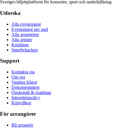
Sveriges biljettplattform för konserter, sport och underhållning.
Utforska
Alla evenemang
Evenemang per stad
Alla arrangörer
Alla artister
Knislinge
Smedjebacken
Support
Kontakta oss
Om oss
Vanliga frågor
Dokumentation
Önskemål & roadmap
Integritetspolicy
Köpvillkor
För arrangörer
Bli arrangör