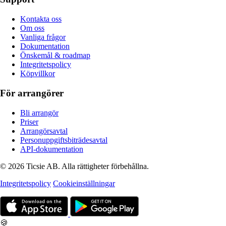
Kontakta oss
Om oss
Vanliga frågor
Dokumentation
Önskemål & roadmap
Integritetspolicy
Köpvillkor
För arrangörer
Bli arrangör
Priser
Arrangörsavtal
Personuppgiftsbiträdesavtal
API-dokumentation
© 2026 Ticsie AB. Alla rättigheter förbehållna.
Integritetspolicy
Cookieinställningar
🍪