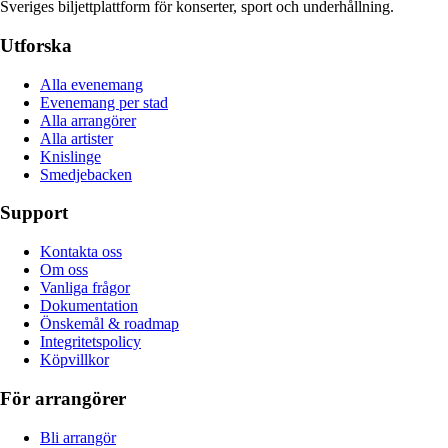
Sveriges biljettplattform för konserter, sport och underhållning.
Utforska
Alla evenemang
Evenemang per stad
Alla arrangörer
Alla artister
Knislinge
Smedjebacken
Support
Kontakta oss
Om oss
Vanliga frågor
Dokumentation
Önskemål & roadmap
Integritetspolicy
Köpvillkor
För arrangörer
Bli arrangör