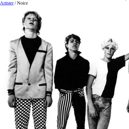
Artister
/
Noice