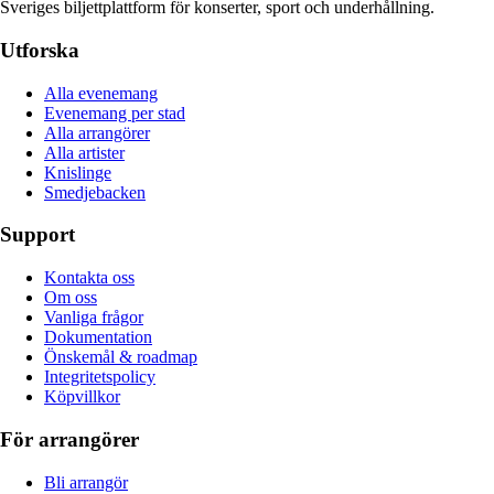
Sveriges biljettplattform för konserter, sport och underhållning.
Utforska
Alla evenemang
Evenemang per stad
Alla arrangörer
Alla artister
Knislinge
Smedjebacken
Support
Kontakta oss
Om oss
Vanliga frågor
Dokumentation
Önskemål & roadmap
Integritetspolicy
Köpvillkor
För arrangörer
Bli arrangör