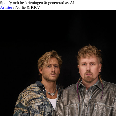
Spotify och beskrivningen är genererad av AI.
Artister
/
Norlie & KKV