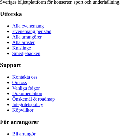
Sveriges biljettplattform för konserter, sport och underhållning.
Utforska
Alla evenemang
Evenemang per stad
Alla arrangörer
Alla artister
Knislinge
Smedjebacken
Support
Kontakta oss
Om oss
Vanliga frågor
Dokumentation
Önskemål & roadmap
Integritetspolicy
Köpvillkor
För arrangörer
Bli arrangör