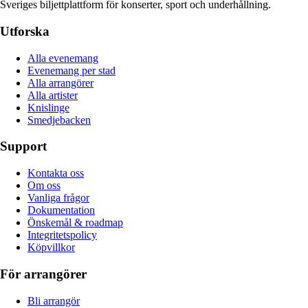
Sveriges biljettplattform för konserter, sport och underhållning.
Utforska
Alla evenemang
Evenemang per stad
Alla arrangörer
Alla artister
Knislinge
Smedjebacken
Support
Kontakta oss
Om oss
Vanliga frågor
Dokumentation
Önskemål & roadmap
Integritetspolicy
Köpvillkor
För arrangörer
Bli arrangör