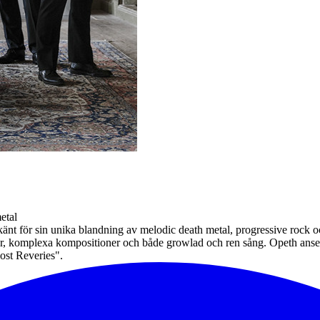
etal
känt för sin unika blandning av melodic death metal, progressive rock 
rtier, komplexa kompositioner och både growlad och ren sång. Opeth ans
ost Reveries".