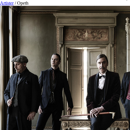
Artister
/
Opeth