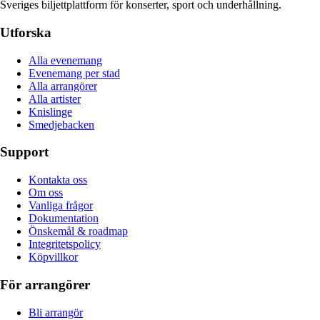
Sveriges biljettplattform för konserter, sport och underhållning.
Utforska
Alla evenemang
Evenemang per stad
Alla arrangörer
Alla artister
Knislinge
Smedjebacken
Support
Kontakta oss
Om oss
Vanliga frågor
Dokumentation
Önskemål & roadmap
Integritetspolicy
Köpvillkor
För arrangörer
Bli arrangör