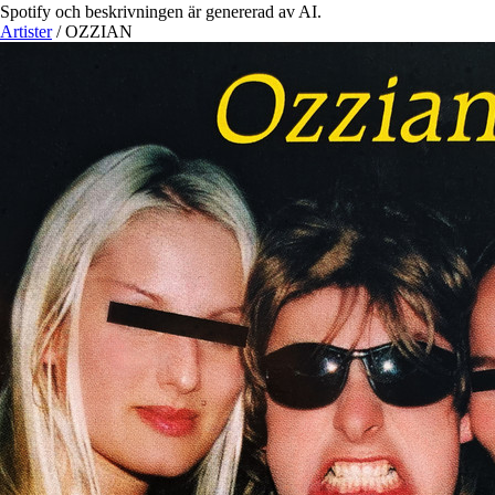
Spotify och beskrivningen är genererad av AI.
Artister
/
OZZIAN