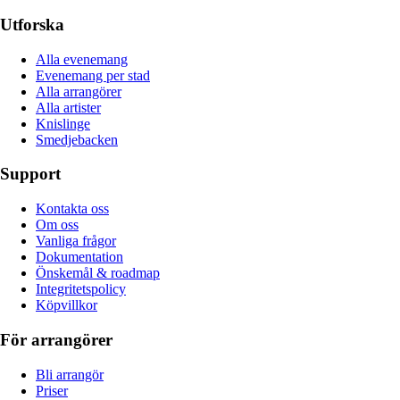
Utforska
Alla evenemang
Evenemang per stad
Alla arrangörer
Alla artister
Knislinge
Smedjebacken
Support
Kontakta oss
Om oss
Vanliga frågor
Dokumentation
Önskemål & roadmap
Integritetspolicy
Köpvillkor
För arrangörer
Bli arrangör
Priser