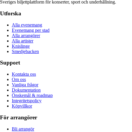
Sveriges biljettplattform för konserter, sport och underhållning.
Utforska
Alla evenemang
Evenemang per stad
Alla arrangörer
Alla artister
Knislinge
Smedjebacken
Support
Kontakta oss
Om oss
Vanliga frågor
Dokumentation
Önskemål & roadmap
Integritetspolicy
Köpvillkor
För arrangörer
Bli arrangör