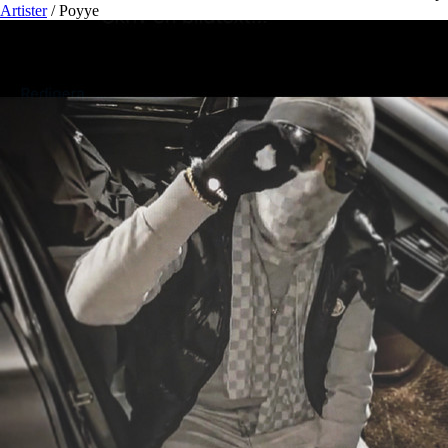
Artister
/
Poyye