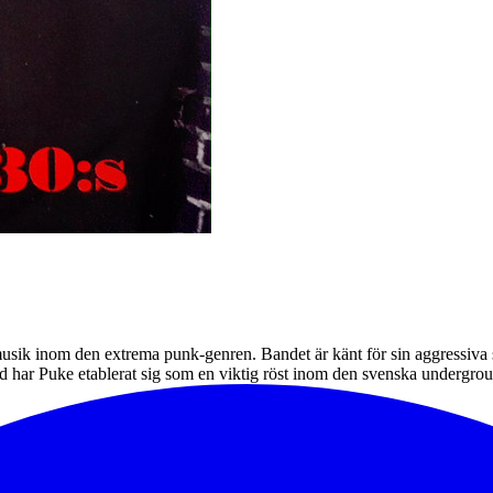
musik inom den extrema punk-genren. Bandet är känt för sin aggressiva
ityd har Puke etablerat sig som en viktig röst inom den svenska undergr