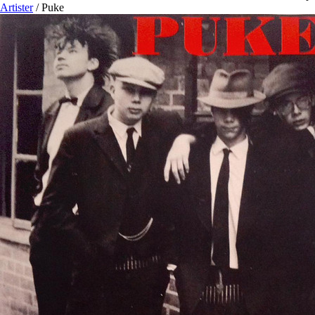
Artister
/
Puke