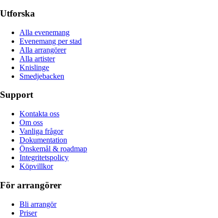
Utforska
Alla evenemang
Evenemang per stad
Alla arrangörer
Alla artister
Knislinge
Smedjebacken
Support
Kontakta oss
Om oss
Vanliga frågor
Dokumentation
Önskemål & roadmap
Integritetspolicy
Köpvillkor
För arrangörer
Bli arrangör
Priser