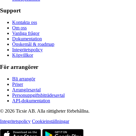
Support
Kontakta oss
Om oss
Vanliga frågor
Dokumentation
Önskemål & roadmap
Integritetspolicy
Köpvillkor
För arrangörer
Bli arrangör
Priser
Arrangörsavtal
Personuppgiftsbiträdesavtal
API-dokumentation
© 2026 Ticsie AB. Alla rättigheter förbehållna.
Integritetspolicy
Cookieinställningar