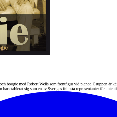
h boogie med Robert Wells som frontfigur vid pianot. Gruppen är känd 
on har etablerat sig som en av Sveriges främsta representanter för aute