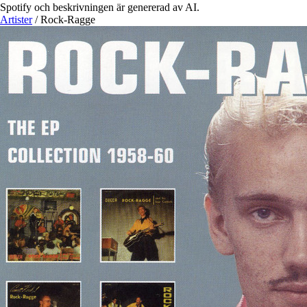
Spotify och beskrivningen är genererad av AI.
Artister
/
Rock-Ragge