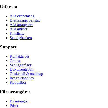
Utforska
Alla evenemang
Evenemang per stad
Alla arrangörer
Alla artister
Knislinge
Smedjebacken
Support
Kontakta oss
Om oss
Vanliga frågor
Dokumentation
Önskemål & roadmap
Integritetspolicy
Köpvillkor
För arrangörer
Bli arrangör
Priser