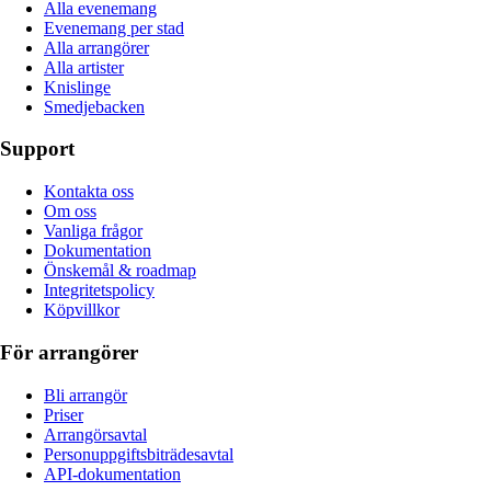
Alla evenemang
Evenemang per stad
Alla arrangörer
Alla artister
Knislinge
Smedjebacken
Support
Kontakta oss
Om oss
Vanliga frågor
Dokumentation
Önskemål & roadmap
Integritetspolicy
Köpvillkor
För arrangörer
Bli arrangör
Priser
Arrangörsavtal
Personuppgiftsbiträdesavtal
API-dokumentation