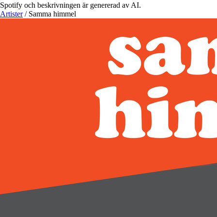
Spotify och beskrivningen är genererad av AI.
Artister
/
Samma himmel