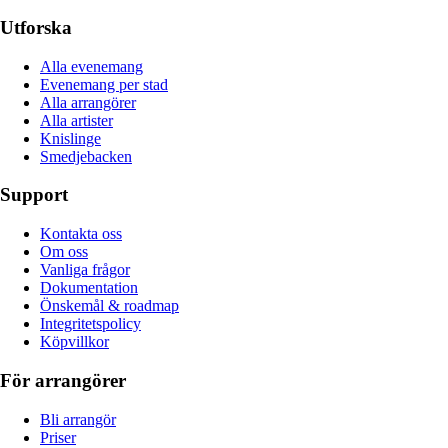
Utforska
Alla evenemang
Evenemang per stad
Alla arrangörer
Alla artister
Knislinge
Smedjebacken
Support
Kontakta oss
Om oss
Vanliga frågor
Dokumentation
Önskemål & roadmap
Integritetspolicy
Köpvillkor
För arrangörer
Bli arrangör
Priser