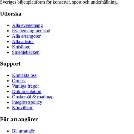
Sveriges biljettplattform för konserter, sport och underhållning.
Utforska
Alla evenemang
Evenemang per stad
Alla arrangörer
Alla artister
Knislinge
Smedjebacken
Support
Kontakta oss
Om oss
Vanliga frågor
Dokumentation
Önskemål & roadmap
Integritetspolicy
Köpvillkor
För arrangörer
Bli arrangör