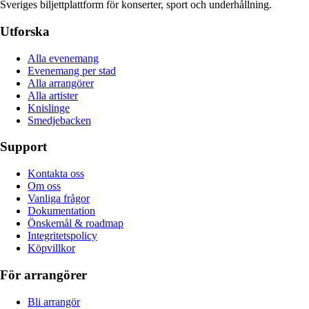
Sveriges biljettplattform för konserter, sport och underhållning.
Utforska
Alla evenemang
Evenemang per stad
Alla arrangörer
Alla artister
Knislinge
Smedjebacken
Support
Kontakta oss
Om oss
Vanliga frågor
Dokumentation
Önskemål & roadmap
Integritetspolicy
Köpvillkor
För arrangörer
Bli arrangör