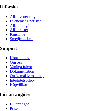
Utforska
Alla evenemang
Evenemang per stad
Alla arrangörer
Alla artister
Knislinge
Smedjebacken
Support
Kontakta oss
Om oss
Vanliga frågor
Dokumentation
Önskemål & roadmap
Integritetspolicy
Köpvillkor
För arrangörer
Bli arrangör
Priser