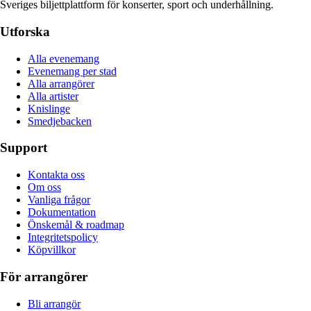
Sveriges biljettplattform för konserter, sport och underhållning.
Utforska
Alla evenemang
Evenemang per stad
Alla arrangörer
Alla artister
Knislinge
Smedjebacken
Support
Kontakta oss
Om oss
Vanliga frågor
Dokumentation
Önskemål & roadmap
Integritetspolicy
Köpvillkor
För arrangörer
Bli arrangör