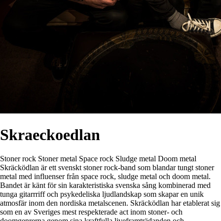
Skraeckoedlan
Stoner rock
Stoner metal
Space rock
Sludge metal
Doom metal
Skräcködlan är ett svenskt stoner rock-band som blandar tungt stoner
metal med influenser från space rock, sludge metal och doom metal.
Bandet är känt för sin karakteristiska svenska sång kombinerad med
tunga gitarrriff och psykedeliska ljudlandskap som skapar en unik
atmosfär inom den nordiska metalscenen. Skräcködlan har etablerat sig
som en av Sveriges mest respekterade act inom stoner- och
doomgenrerna genom sina kraftfulla liveframträdanden och