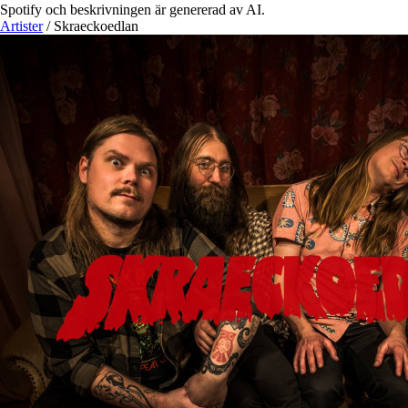
Spotify och beskrivningen är genererad av AI.
Artister
/
Skraeckoedlan