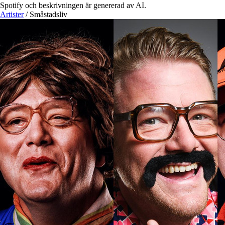
Spotify och beskrivningen är genererad av AI.
Artister
/
Småstadsliv