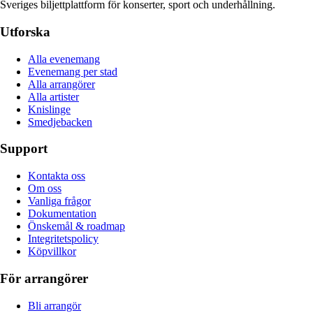
Sveriges biljettplattform för konserter, sport och underhållning.
Utforska
Alla evenemang
Evenemang per stad
Alla arrangörer
Alla artister
Knislinge
Smedjebacken
Support
Kontakta oss
Om oss
Vanliga frågor
Dokumentation
Önskemål & roadmap
Integritetspolicy
Köpvillkor
För arrangörer
Bli arrangör