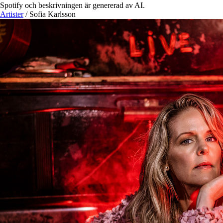
Spotify och beskrivningen är genererad av AI.
Artister
/
Sofia Karlsson