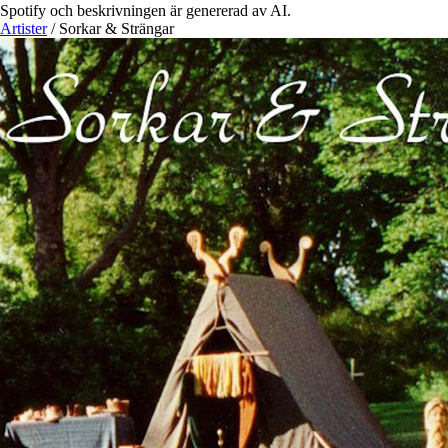
Spotify och beskrivningen är genererad av AI.
Artister
/
Sorkar & Strängar