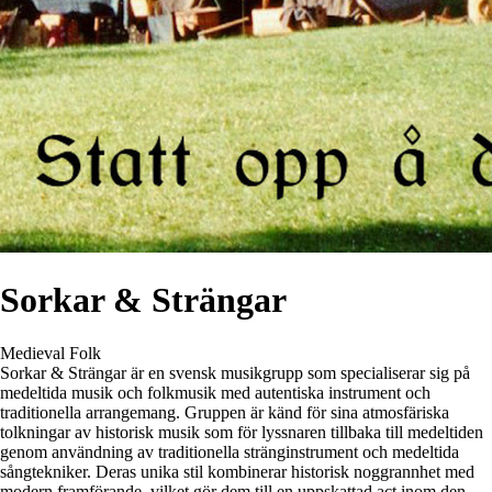
Sorkar & Strängar
Medieval
Folk
Sorkar & Strängar är en svensk musikgrupp som specialiserar sig på
medeltida musik och folkmusik med autentiska instrument och
traditionella arrangemang. Gruppen är känd för sina atmosfäriska
tolkningar av historisk musik som för lyssnaren tillbaka till medeltiden
genom användning av traditionella stränginstrument och medeltida
sångtekniker. Deras unika stil kombinerar historisk noggrannhet med
modern framförande, vilket gör dem till en uppskattad act inom den