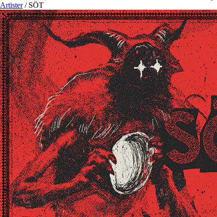
Artister
/
SÖT