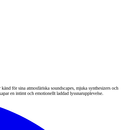
r känd för sina atmosfäriska soundscapes, mjuka synthesizers och
par en intimt och emotionellt laddad lyssnarupplevelse.