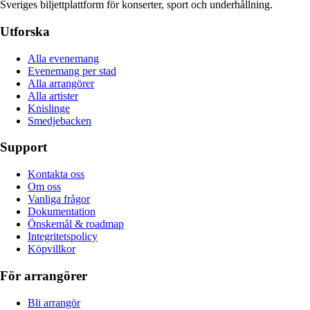
Sveriges biljettplattform för konserter, sport och underhållning.
Utforska
Alla evenemang
Evenemang per stad
Alla arrangörer
Alla artister
Knislinge
Smedjebacken
Support
Kontakta oss
Om oss
Vanliga frågor
Dokumentation
Önskemål & roadmap
Integritetspolicy
Köpvillkor
För arrangörer
Bli arrangör