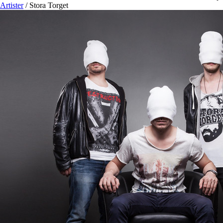
Artister
/
Stora Torget